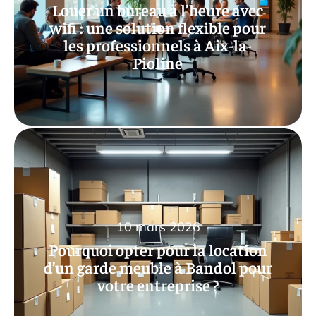
Louer un bureau à l’heure avec
wifi : une solution flexible pour
les professionnels à Aix-la-
Pioline
10 mars 2026
Pourquoi opter pour la location
d’un garde meuble à Bandol pour
votre entreprise ?