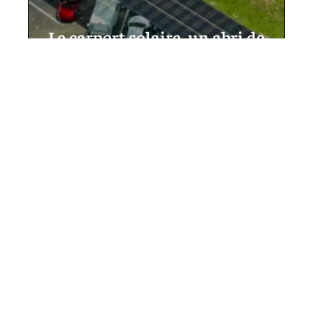
Le carport solaire, un abri de
voiture solaire multi
fonctions pour vous faciliter
la vie
10 mars 2026