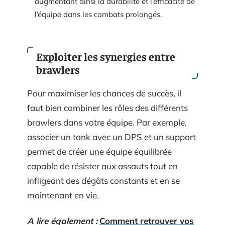
augmentant ainsi la durabilité et l’efficacité de
l’équipe dans les combats prolongés.
Exploiter les synergies entre
brawlers
Pour maximiser les chances de succès, il
faut bien combiner les rôles des différents
brawlers dans votre équipe. Par exemple,
associer un tank avec un DPS et un support
permet de créer une équipe équilibrée
capable de résister aux assauts tout en
infligeant des dégâts constants et en se
maintenant en vie.
A lire également :
Comment retrouver vos