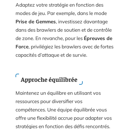
Adaptez votre stratégie en fonction des
modes de jeu. Par exemple, dans le mode
Prise de Gemmes
, investissez davantage
dans des brawlers de soutien et de contrôle
de zone. En revanche, pour les
Épreuves de
Force
, privilégiez les brawlers avec de fortes
capacités d’attaque et de survie.
Approche équilibrée
Maintenez un équilibre en utilisant vos
ressources pour diversifier vos
compétences. Une équipe équilibrée vous
offre une flexibilité accrue pour adapter vos
stratégies en fonction des défis rencontrés.