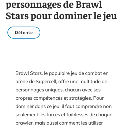
personnages de Brawl
Stars pour dominer le jeu
Détente
Brawl Stars, le populaire jeu de combat en
arène de Supercell, offre une multitude de
personnages uniques, chacun avec ses
propres compétences et stratégies. Pour
dominer dans ce jeu, il faut comprendre non
seulement les forces et faiblesses de chaque
brawler, mais aussi comment les utiliser