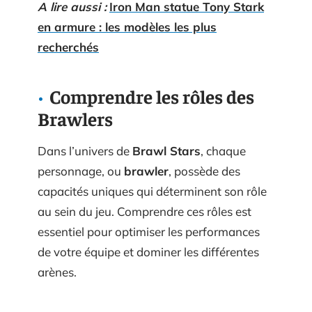
A lire aussi :
Iron Man statue Tony Stark
en armure : les modèles les plus
recherchés
Comprendre les rôles des
Brawlers
Dans l’univers de
Brawl Stars
, chaque
personnage, ou
brawler
, possède des
capacités uniques qui déterminent son rôle
au sein du jeu. Comprendre ces rôles est
essentiel pour optimiser les performances
de votre équipe et dominer les différentes
arènes.