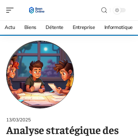
Actu
Biens
Détente
Entreprise
Informatique
13/03/2025
Analyse stratégique des