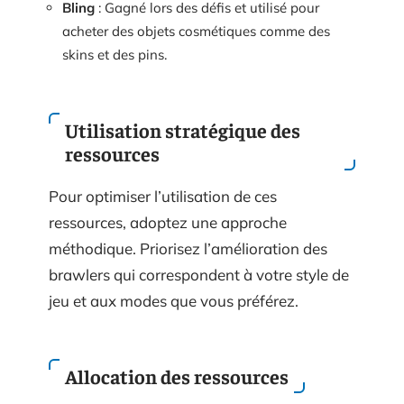
Bling
: Gagné lors des défis et utilisé pour
acheter des objets cosmétiques comme des
skins et des pins.
Utilisation stratégique des
ressources
Pour optimiser l’utilisation de ces
ressources, adoptez une approche
méthodique. Priorisez l’amélioration des
brawlers qui correspondent à votre style de
jeu et aux modes que vous préférez.
Allocation des ressources