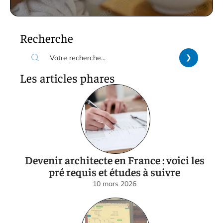
Recherche
Les articles phares
Devenir architecte en France : voici les
pré requis et études à suivre
10 mars 2026