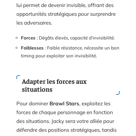
lui permet de devenir invisible, offrant des
opportunités stratégiques pour surprendre
les adversaires.
Forces
: Dégâts élevés, capacité d’invisibilité.
Faiblesses
: Faible résistance, nécessite un bon
timing pour exploiter son invisibilité.
Adapter les forces aux
situations
Pour dominer
Brawl Stars
, exploitez les
forces de chaque personnage en fonction
des situations. Jacky sera votre alliée pour
défendre des positions stratégiques, tandis