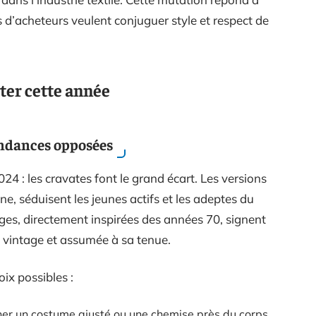
 d’acheteurs veulent conjuguer style et respect de
pter cette année
tendances opposées
4 : les cravates font le grand écart. Les versions
ne, séduisent les jeunes actifs et les adeptes du
rges, directement inspirées des années 70, signent
e vintage et assumée à sa tenue.
ix possibles :
er un costume ajusté ou une chemise près du corps.